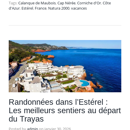
Tags:
Calanque de Maubois
,
Cap Nérée
,
Corniche d'Or
,
Côte
d'Azur
,
Estérel
,
France
,
Natura 2000
,
vacances
Randonnées dans l’Estérel :
Les meilleurs sentiers au départ
du Trayas
Posted by
admin
on
janvier 30, 2026