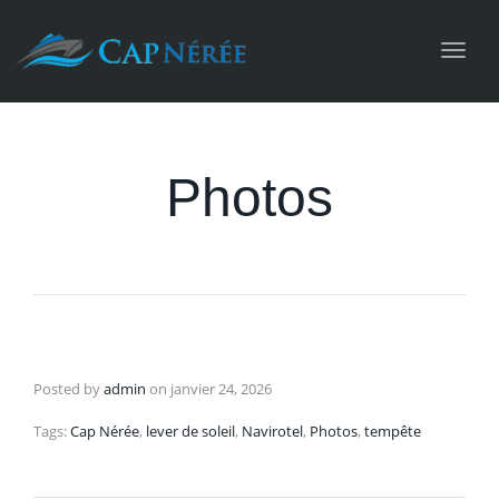
Toggl
navig
Photos
Posted by
admin
on
janvier 24, 2026
Tags:
Cap Nérée
,
lever de soleil
,
Navirotel
,
Photos
,
tempête