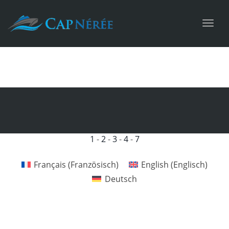
Toggl
navig
1
-
2
-
3
-
4
-
7
Français
(
Französisch
)
English
(
Englisch
)
Deutsch